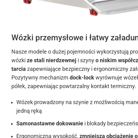
Wózki przemysłowe i łatwy załadu
Nasze modele o dużej pojemności wykorzystują p
wózki
ze stali nierdzewnej
i szyny
o niskim współc
tarcia
zapewniające bezpieczny i ergonomiczny za
Pozytywny mechanizm
dock-lock
wyrównuje wózek
półek, zapewniając powtarzalny kontakt termiczny.
Wózek prowadzony na szynie z możliwością ma
jedną ręką
Samonastawne dokowanie
i blokady bezpieczeń
Ergonomiczna wysokość,
zmniejsza obciążenie o