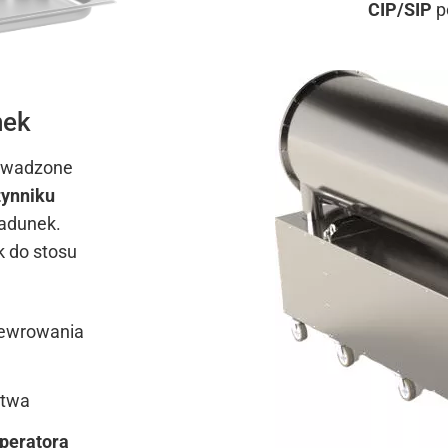
CIP/SIP
p
nek
rowadzone
zynniku
ładunek.
 do stosu
newrowania
stwa
peratora