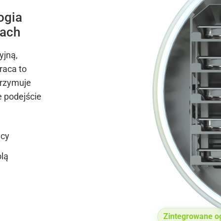
ogia
kach
yjną,
raca to
trzymuje
 podejście
acy
olą
Zintegrowane o