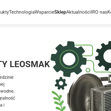
ukty
Technologia
Wsparcie
Sklep
Aktualności
IR
O nas
K
TY LEOSMAK
edzinie
nej
awodne,
gralność
a i