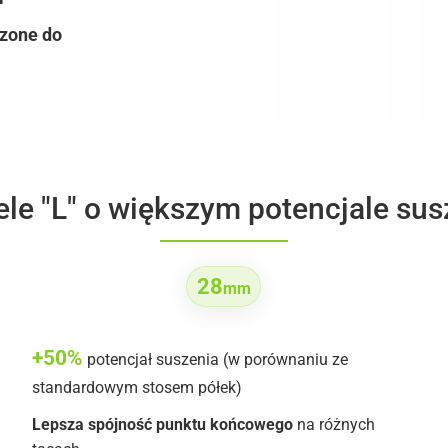
czone do
le "L" o większym potencjale sus
28
mm
+50%
potencjał suszenia (w porównaniu ze
standardowym stosem półek)
Lepsza spójność punktu końcowego
na różnych