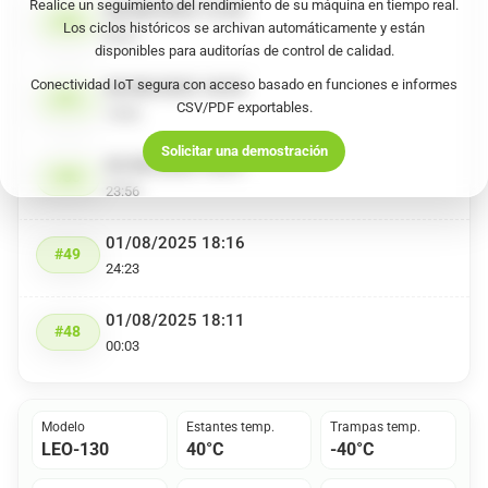
Realice un seguimiento del rendimiento de su máquina en tiempo real.
04/08/2025 12:39
#52
Los ciclos históricos se archivan automáticamente y están
00:41
disponibles para auditorías de control de calidad.
Conectividad IoT segura con acceso basado en funciones e informes
03/08/2025 18:59
#51
CSV/PDF exportables.
15:00
Solicitar una demostración
02/08/2025 18:57
#50
23:56
01/08/2025 18:16
#49
24:23
01/08/2025 18:11
#48
00:03
Modelo
Estantes temp.
Trampas temp.
LEO-130
40°C
-40°C