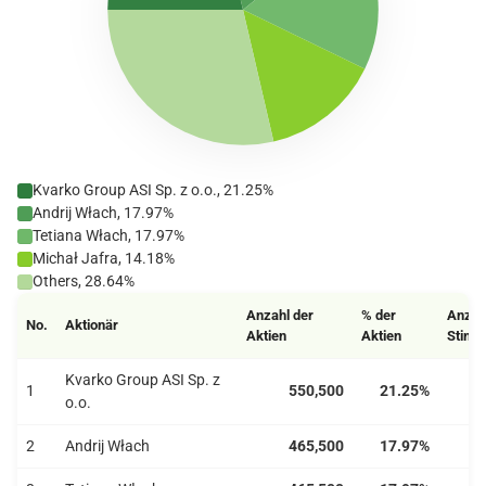
Kvarko Group ASI Sp. z o.o., 21.25%
Andrij Włach, 17.97%
Tetiana Włach, 17.97%
Michał Jafra, 14.18%
Others, 28.64%
Anzahl der
% der
Anzah
No.
Aktionär
Aktien
Aktien
Stim
Kvarko Group ASI Sp. z
1
550,500
21.25%
o.o.
2
Andrij Włach
465,500
17.97%