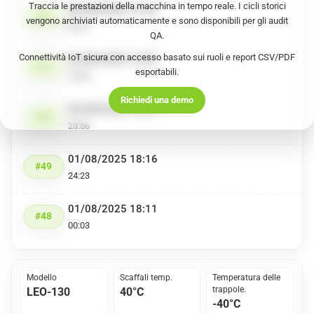
Traccia le prestazioni della macchina in tempo reale. I cicli storici
04/08/2025 12:39
#52
vengono archiviati automaticamente e sono disponibili per gli audit
00:41
QA.
Connettività IoT sicura con accesso basato sui ruoli e report CSV/PDF
03/08/2025 18:59
#51
esportabili.
15:00
Richiedi una demo
02/08/2025 18:57
#50
23:56
01/08/2025 18:16
#49
24:23
01/08/2025 18:11
#48
00:03
Modello
Scaffali temp.
Temperatura delle
trappole.
LEO-130
40°C
-40°C