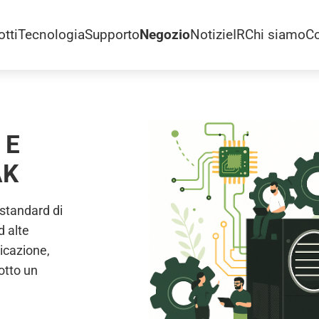
tti
Tecnologia
Supporto
Negozio
Notizie
IR
Chi siamo
Co
 E
AK
standard di
d alte
ricazione,
sotto un