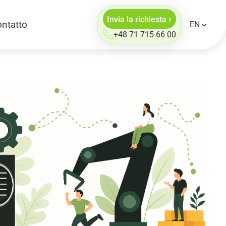
›
Invia la richiesta
ntatto
EN
+48 71 715 66 00